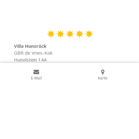
Villa
Hunsrück
GBR de Vries-Kok
Hunolstein 14A
54497 Morbach Ort Hunolstein
Duitsland
E-Mail
Karte
info@villa-hunsruck.com
© 2020 - 2026 Villa Hunsrück